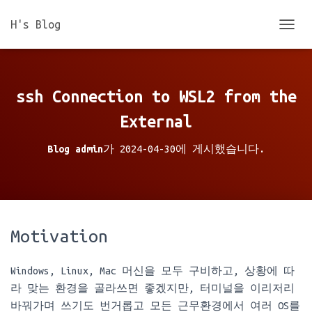
H's Blog
내
비
게
이
션
ssh Connection to WSL2 from the
토
글
External
Blog admin
가
2024-04-30
에 게시했습니다.
Motivation
Windows, Linux, Mac 머신을 모두 구비하고, 상황에 따
라 맞는 환경을 골라쓰면 좋겠지만, 터미널을 이리저리
바꿔가며 쓰기도 번거롭고 모든 근무환경에서 여러 OS를