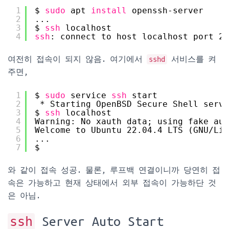
1
$ 
sudo
apt 
install
openssh-server
2
...
3
$ 
ssh
localhost
4
ssh
: connect to host localhost port 22
여전히 접속이 되지 않음. 여기에서
sshd
서비스를 켜
주면,
1
$ 
sudo
service 
ssh
start
2
* Starting OpenBSD Secure Shell serve
3
$ 
ssh
localhost
4
Warning: No xauth data; using fake aut
5
Welcome to Ubuntu 22.04.4 LTS (GNU
/Lin
6
...
7
$
와 같이 접속 성공. 물론, 루프백 연결이니까 당연히 접
속은 가능하고 현재 상태에서 외부 접속이 가능하단 것
은 아님.
ssh
Server Auto Start